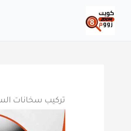
خطي
لى
لمحتوى
تركيب سخانات السالمية 60740718 سري