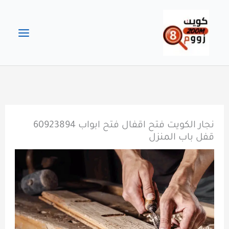
خطي
لى
لمحتوى
نجار الكويت فتح اقفال فتح ابواب 60923894
قفل باب المنزل