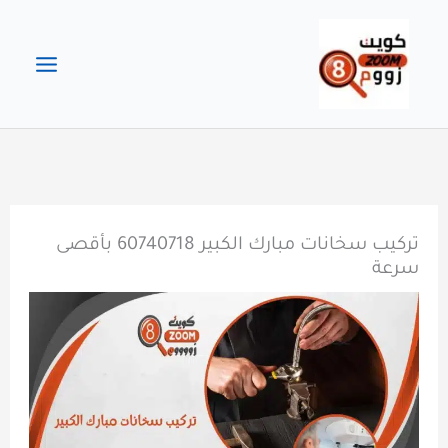
خطي
لى
لمحتوى
تركيب سخانات مبارك الكبير 60740718 بأقصى
سرعة