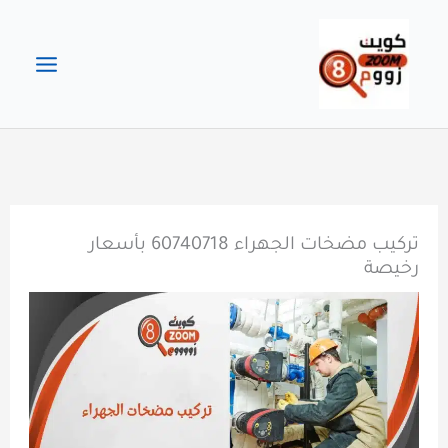
خطي
لى
لمحتوى
تركيب مضخات الجهراء 60740718 بأسعار
رخيصة