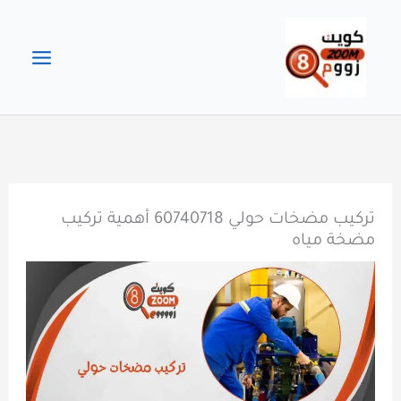
خطي
لى
لمحتوى
تركيب مضخات حولي 60740718 أهمية تركيب
مضخة مياه