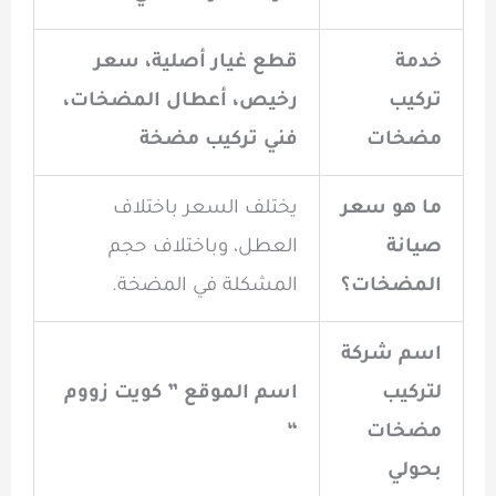
خدمة
قطع غيار أصلية، سعر
تركيب
رخيص، أعطال المضخات،
مضخات
فني تركيب مضخة
ما هو سعر
يختلف السعر باختلاف
صيانة
العطل، وباختلاف حجم
المضخات؟
المشكلة في المضخة.
اسم شركة
لتركيب
اسم الموقع ” كويت زووم
مضخات
“
بحولي