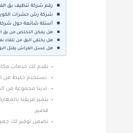
رقم شركة تنظيف بق الفراش 45
شركة رش حشرات الكوي
أسئلة شائعة حول شركة
هل يمكن التخلص من بق الف
هل يختفي البق من تلقاء ن
هل غسل الفراش يقتل البق
نقدم لك خدمات مكافح
نستخدم خليط من الم
لدينا مجموعة من ا
يتميز فريقنا بالمهار
قصير.
نضمن توفير لك جميع 