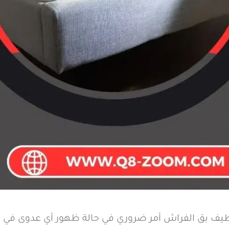
يف بق الفراش أمر ضروري في حالة ظهور أي عدوى في م