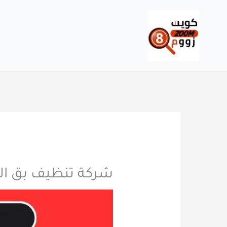
خطي
لى
لمحتوى
شركة تنظيف بق الفراش 50165045 الاقرب 