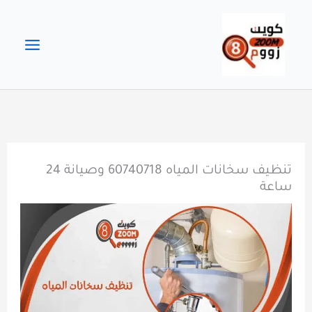
خطي
لى
لمحتوى
تنظيف سخانات المياه 60740718 وصيانة 24
ساعة