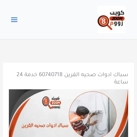
خطي
لى
لمحتوى
سباك ادوات صحيه القرين 60740718 خدمة 24
ساعة