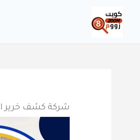
خطي
لى
لمحتوى
شركة كشف خرير المياه بالكويت 40718