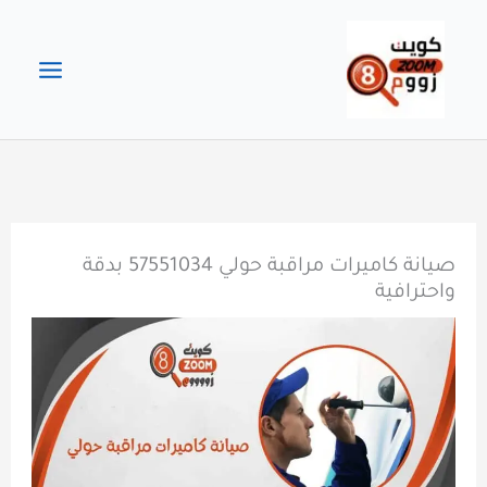
خطي
لى
لمحتوى
صيانة كاميرات مراقبة حولي 57551034 بدقة
واحترافية