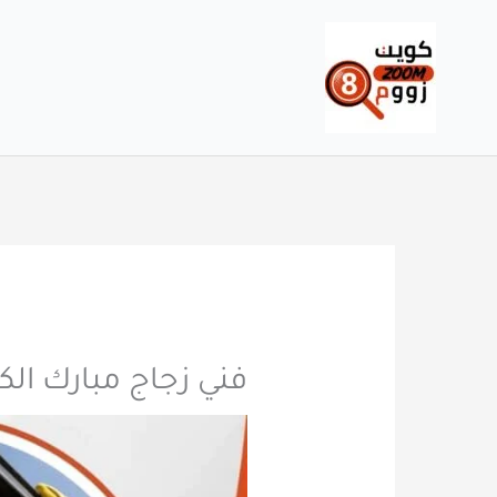
خطي
لى
لمحتوى
فني زجاج مبارك الكبير 66707419 يصل إليك في أ