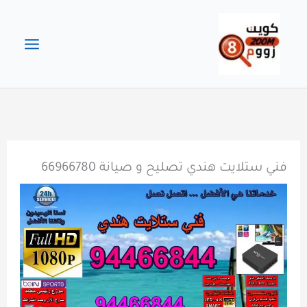
خطي
لى
لمحتوى
فني ستلايت هندي تصليح و صيانة 66966780