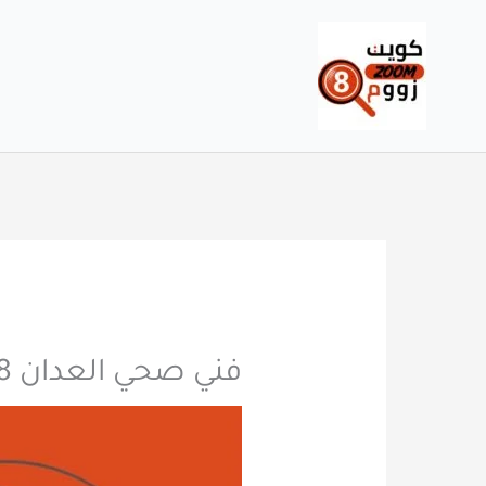
خطي
لى
لمحتوى
فني صحي العدان 60740718 تقديم حلول فورية لمشاكل الصرف الصحي