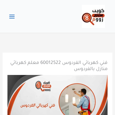
خطي
لى
لمحتوى
فني كهربائي الفردوس 60012522 معلم كهربائي
منازل بالفردوس