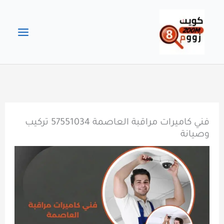
خطي
لى
لمحتوى
فني كاميرات مراقبة العاصمة 57551034 تركيب
وصيانة