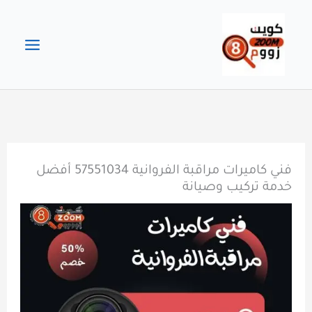
خطي
لى
لمحتوى
فني كاميرات مراقبة الفروانية 57551034 أفضل
خدمة تركيب وصيانة