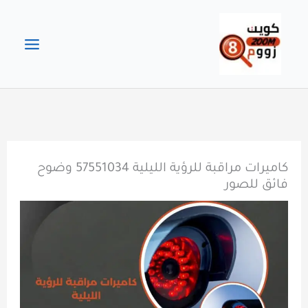
خطي
لى
لمحتوى
كاميرات مراقبة للرؤية الليلية 57551034 وضوح
فائق للصور