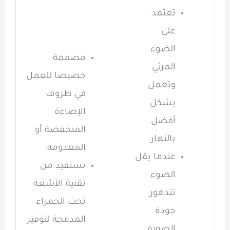
تعتمد
على
الضوء
مصممة
المرئي
خصيصا للعمل
وتعمل
في ظروف
بشكل
الإضاءة
أفضل
المنخفضة أو
بالنهار.
المعدومة.
عندما يقل
تستفيد من
الضوء
تقنية الأشعة
تتدهور
تحت الحمراء
جودة
المدمجة لتوفير
الصورة،