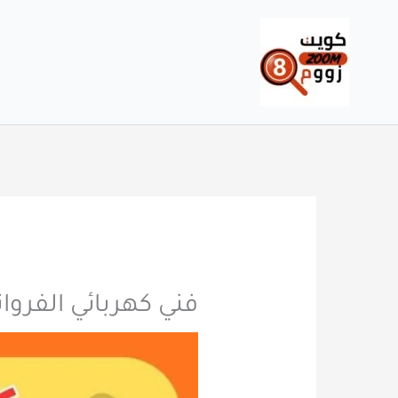
خطي
لى
لمحتوى
فني كهربائي الفروانية 60012522 معلم كهربائى مناز