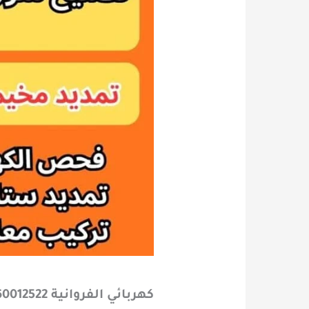
كهربائي الفروانية 60012522 معلم كهربائى