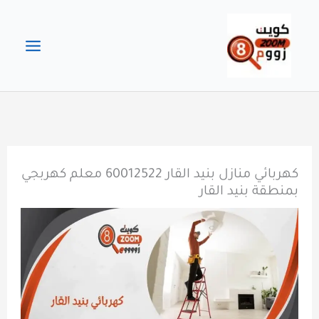
خطي
لى
لمحتوى
كهربائي منازل بنيد القار 60012522 معلم كهربجي
بمنطقة بنيد القار