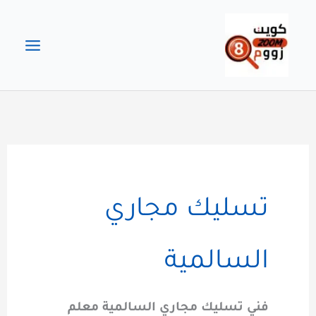
خطي
لى
لمحتوى
تسليك مجاري
السالمية
فني تسليك مجاري السالمية معلم