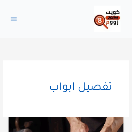
خطي
لى
لمحتوى
تفصيل ابواب