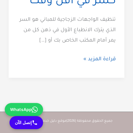
كسر في اقل وقت
تنظيف الواجهات الزجاجية للمباني هو السر
الذي يترك الانطباع الأول في ذهن كل من
يمر أمام المكتب الخاص بك أو […]
تنظيف
قراءة المزيد »
الواجهات
الزجاجية
للمباني
50165045
WhatsApp
بدون
كسر
جميع الحقوق محفوظة |2026|موقع دليل خدمات كويت زووم
إتصل الآن
في