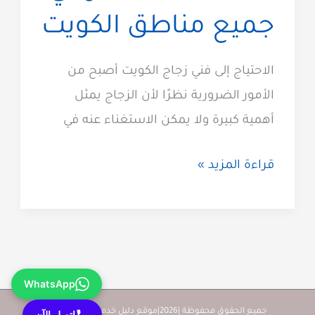
جميع مناطق الكويت
الاحتياج إلى فني زجاج الكويت أصبح من
الأمور الضرورية نظرًا لأن الزجاج يمثل
أهمية كبيرة ولا يمكن الاستغناء عنه في
فني
قراءة المزيد »
زجاج
الكويت
66707419
شاطر
WhatsApp
في
جميع
جميع الحقوق محفوظة |2026|موقع دليل خدمات كويت زووم
إتصل الآن