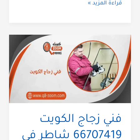
تصليح
قراءة المزيد »
زجاج​
الكويت
66707419
من
أفضل
فني
زجاج
بالكويت
فني زجاج الكويت
66707419 شاطر في