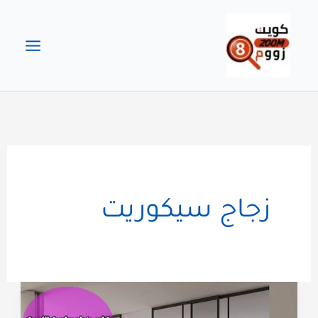
خطي
لى
لمحتوى
زجاج سيكوريت