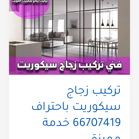
تركيب زجاج
سيكوريت باحتراف
66707419 خدمة