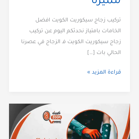
مميزة
تركيب زجاج سيكوريت الكويت افضل
الخامات بامتياز نحدثكم اليوم عن تركيب
زجاج سيكوريت الكويت فـ الزجاج في عصرنا
الحالي بات […]
تركيب
قراءة المزيد »
زجاج
سيكوريت
باحتراف
66707419
خدمة
مميزة