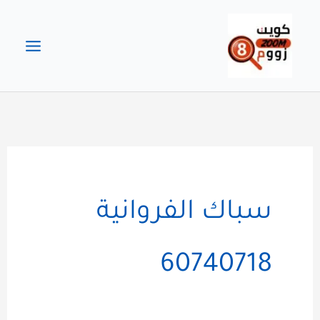
خطي
لى
لمحتوى
سباك الفروانية
60740718