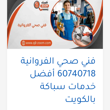
صحي
60740718
رقم
سباك
شاطر
و
رخيص
فني صحي الفروانية
60740718 أفضل
خدمات سباكة
بالكويت