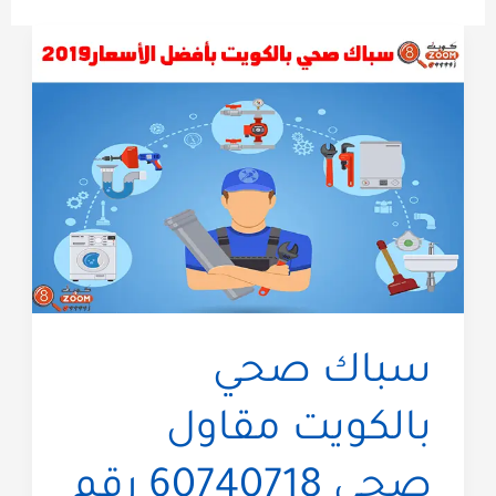
سباك صحي
بالكويت مقاول
صحي 60740718 رقم