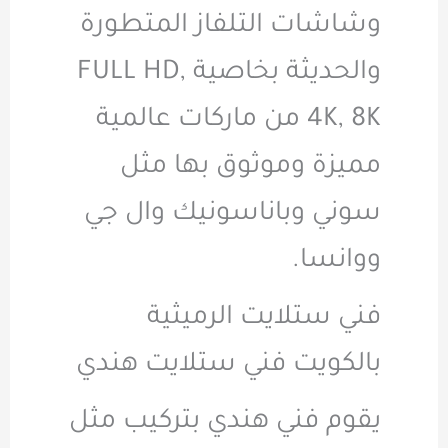
وشاشات التلفاز المتطورة
والحديثة بخاصية FULL HD,
4K, 8K من ماركات عالمية
مميزة وموثوق بها مثل
سوني وباناسونيك وال جي
ووانسا.
فني ستلايت الرميثية
بالكويت فني ستلايت هندي
يقوم فني هندي بتركيب مثل