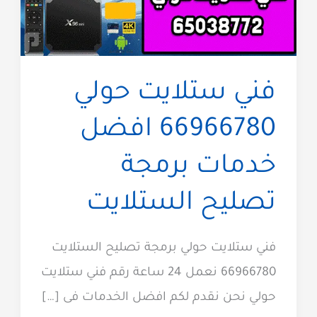
فني ستلايت حولي
66966780 افضل
خدمات برمجة
تصليح الستلايت
فني ستلايت حولي برمجة تصليح الستلايت
66966780 نعمل 24 ساعة رقم فني ستلايت
حولي نحن نقدم لكم افضل الخدمات فى […]