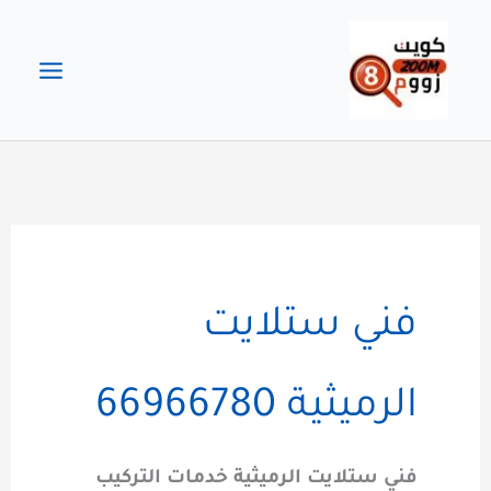
خطي
لى
لمحتوى
فني ستلايت
الرميثية 66966780
فني ستلايت الرميثية خدمات التركيب