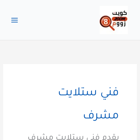
خطي
لى
لمحتوى
فني ستلايت
مشرف
يقدم فني ستلايت مشرف