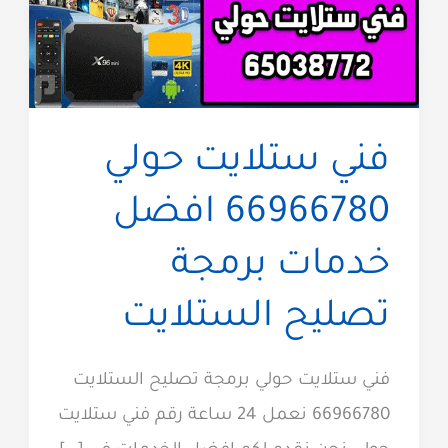
فني ستلايت حولي
66966780 افضل
خدمات برمجة
تصليح الستلايت
فني ستلايت حولي برمجة تصليح الستلايت
66966780 نعمل 24 ساعة رقم فني ستلايت