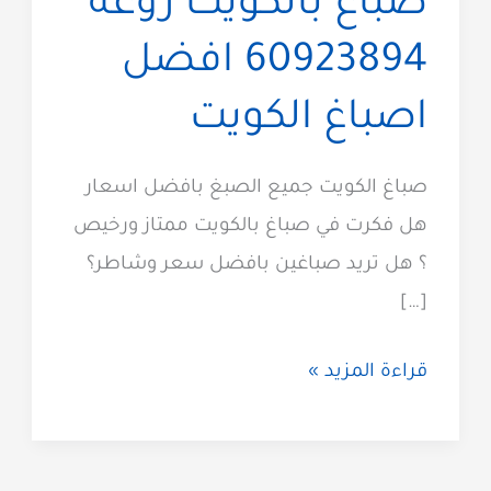
صباغ بالكويت روعة
60923894 افضل
اصباغ الكويت
صباغ الكويت جميع الصبغ بافضل اسعار
هل فكرت في صباغ بالكويت ممتاز ورخيص
؟ هل تريد صباغين بافضل سعر وشاطر؟
[…]
صباغ
قراءة المزيد »
بالكويت
روعة
60923894