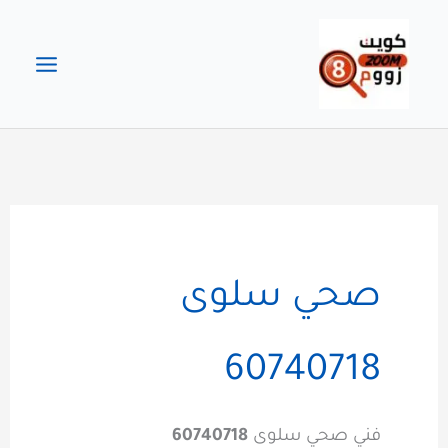
خطي
لى
لمحتوى
صحي سلوى
60740718
فني صحي سلوى
60740718