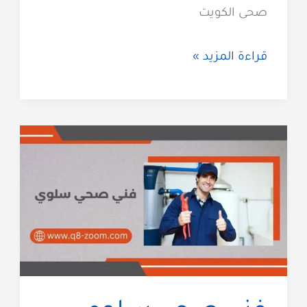
صحى الكويت
فني
قراءة المزيد »
صحي
معلم
صحي
بالكويت
60740718
سباك
صحى
الكويت