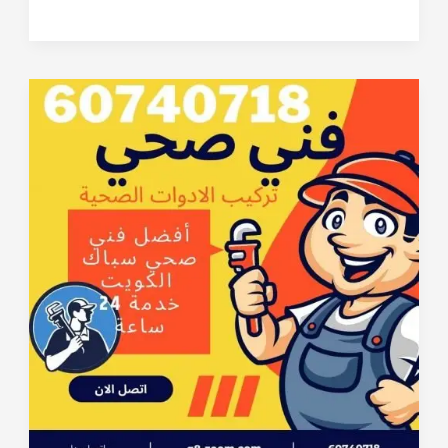
صحي
بالكويت
مقاول
صحي
60740718
رقم
سباك
شاطر
و
رخيص