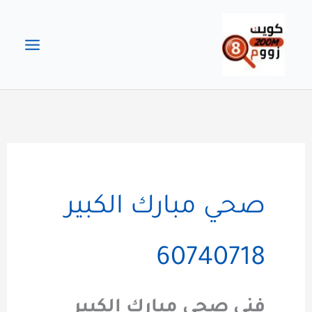
خطي
لى
لمحتوى
صحي مبارك الكبير
60740718
فني صحي مبارك الكبير