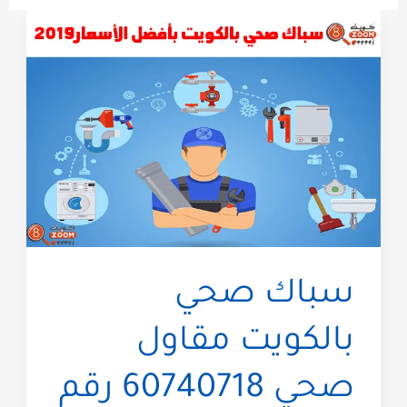
سباك صحي
بالكويت مقاول
صحي 60740718 رقم