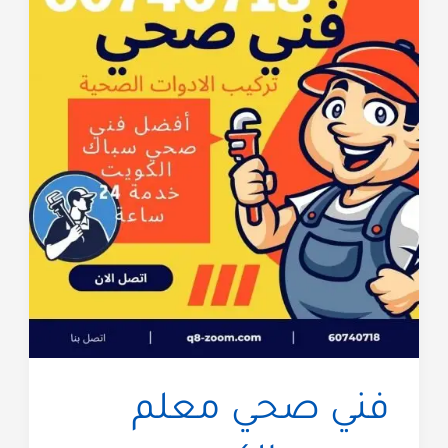
صحي
60740718
رقم
سباك
شاطر
و
رخيص
فني صحي معلم