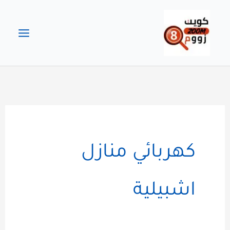
خطي
لى
لمحتوى
كهربائي منازل
اشبيلية