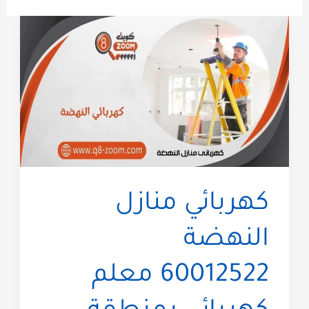
كهربائي منازل
النهضة
60012522 معلم