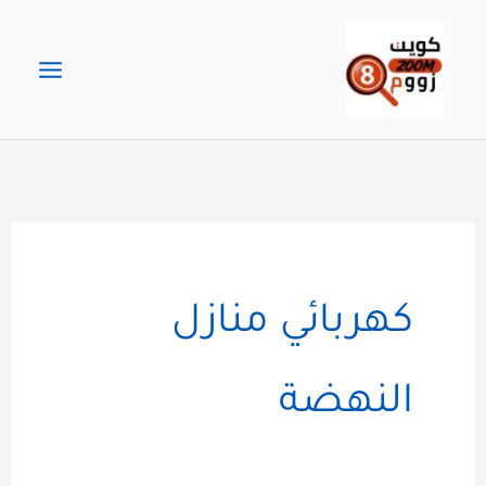
خطي
لى
لمحتوى
كهربائي منازل
النهضة