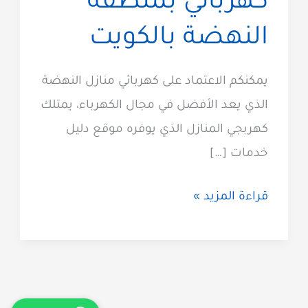
كهربائي بمنطقة
النهضة بالكويت
يمكنكم الاعتماد على كهربائي منازل النهضة
الذي يعد الأفضل في مجال الكهرباء، يمتلك
كهربجي المنازل الذي يوفره موقع دليل
خدمات […]
كهربائي
قراءة المزيد »
منازل
النهضة
60012522 معلم
كهربائي