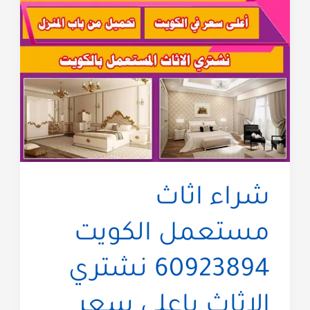
شراء اثاث
مستعمل الكويت
60923894 نشتري
الاثاث باعلى سعر