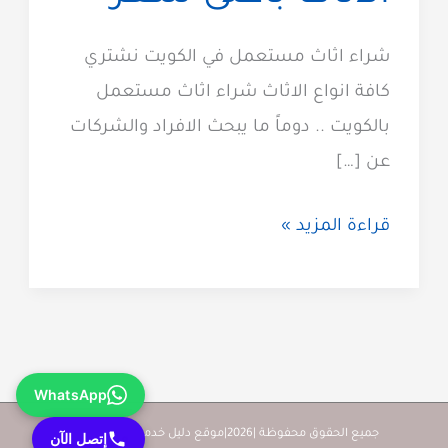
شراء اثاث مستعمل في الكويت نشتري
كافة انواع الاثاث شراء اثاث مستعمل
بالكويت .. دوماً ما يبحث الافراد والشركات
عن […]
شراء
قراءة المزيد »
اثاث
مستعمل
الكويت
60923894
WhatsApp
نشتري
الاثاث
جميع الحقوق محفوظة |2026|موقع دليل خدمات كويت زووم
إتصل الآن