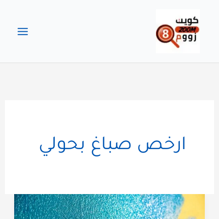
خطي
لى
لمحتوى
ارخص صباغ بحولي