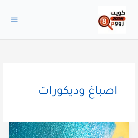
خطي
لى
لمحتوى
اصباغ وديكورات