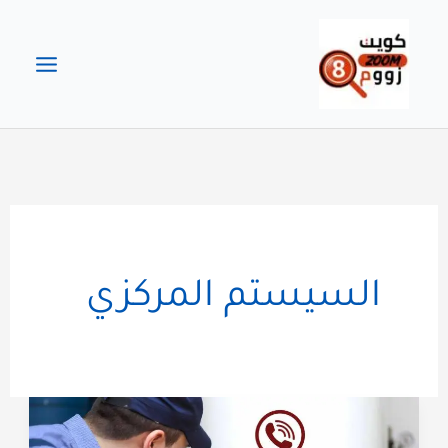
خطي
لى
لمحتوى
السيستم المركزي