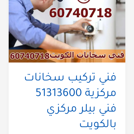
فني تركيب سخانات
مركزية 51313600
فني بيلر مركزي
بالكويت