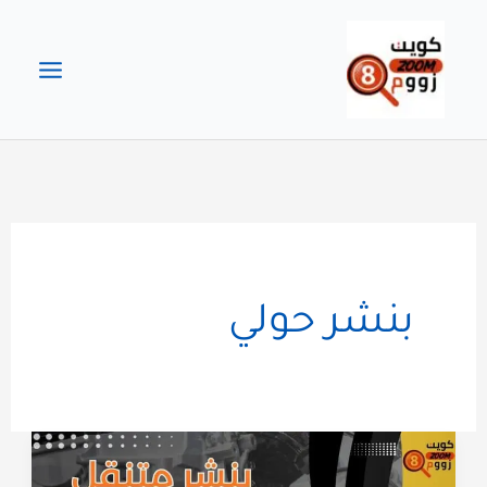
خطي
لى
لمحتوى
بنشر حولي