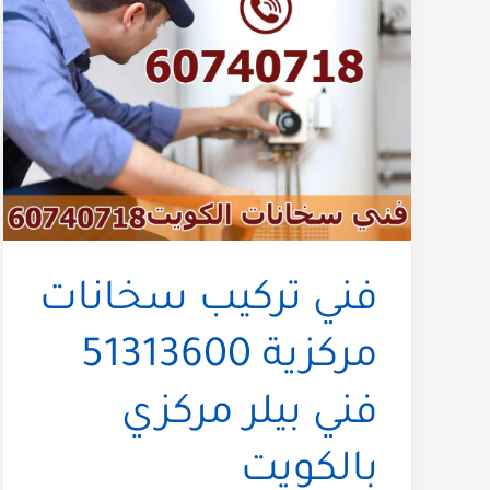
فني تركيب سخانات
مركزية 51313600
فني بيلر مركزي
بالكويت