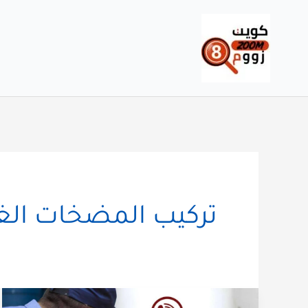
خطي
لى
لمحتوى
تركيب المضخات ال