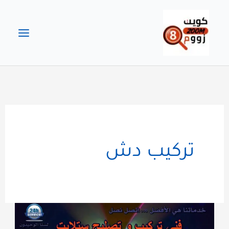
خطي
لى
لمحتوى
تركيب دش