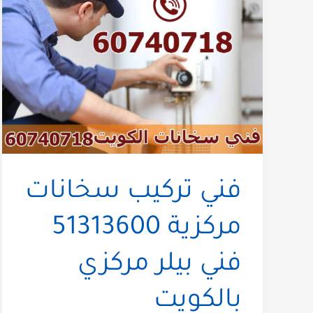
فني تركيب سخانات
مركزية 51313600
فني بيلر مركزي
بالكويت