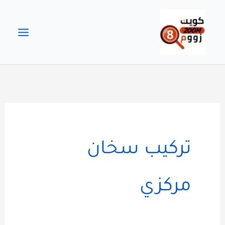
خطي
لى
لمحتوى
تركيب سخان
مركزي