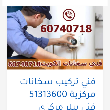
فني تركيب سخانات
مركزية 51313600
فني بيلر مركزي