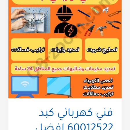
فني كهربائي كبد
60012522 افضل