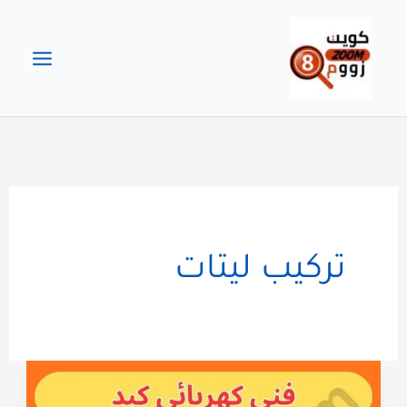
خطي
لى
لمحتوى
تركيب ليتات