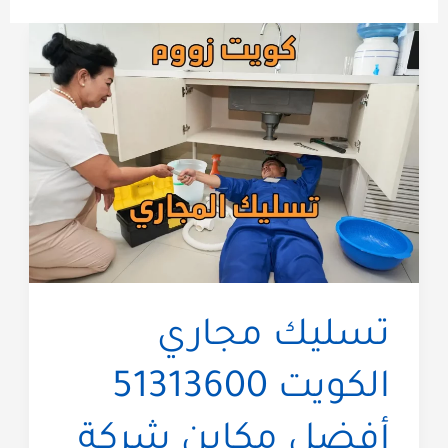
تسليك مجاري
الكويت 51313600
أفضل مكاين شركة