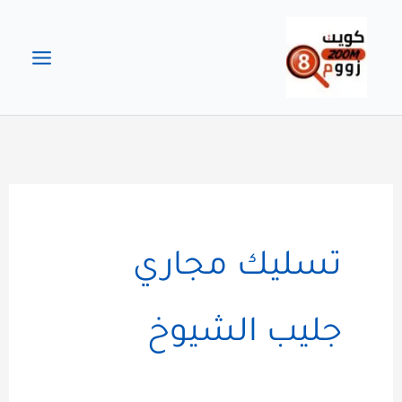
خطي
لى
لمحتوى
تسليك مجاري
جليب الشيوخ