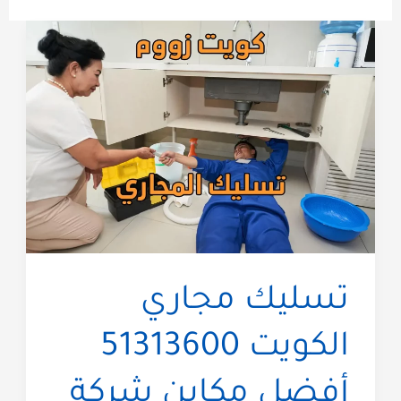
تسليك مجاري
الكويت 51313600
أفضل مكاين شركة