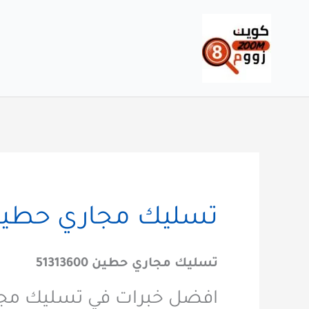
خطي
لى
لمحتوى
تسليك مجاري حطين 313600
تسليك مجاري حطين 51313600