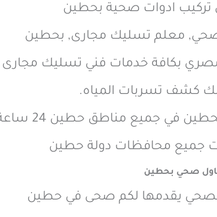
تركيب ادوات صحية بحطين
حي, معلم تسليك مجارى, بحطين
 بكافة خدمات فني تسليك مجارى بحطين خ
ك كشف تسربات المياه.
مناطق حطين 24 ساعة طوال ايام الاسبوع.
ت جميع محافظات دولة حطين
اول صحي بحطين
الصحي يقدمها لكم صحى في حطين