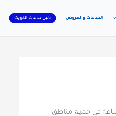
الخدمات والعروض
دليل خدمات الكويت
برات في تسليك مجاري حطين 51313600 نعمل طوال 24 ساعة في جميع مناطق