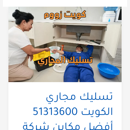
تسليك مجاري
الكويت 51313600
أفضل مكاين شركة