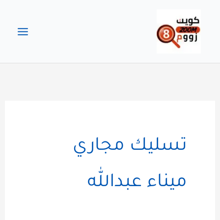
خطي
لى
لمحتوى
تسليك مجاري
ميناء عبدالله