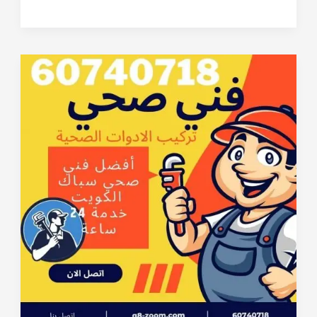
مجاري
الكويت
51313600
أفضل
مكاين
شركة
تسليك
المجاري
بالكويت