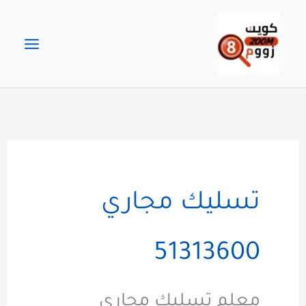
خطي
لى
لمحتوى
تسليك مجاري
51313600
معلم تسليك مجاري