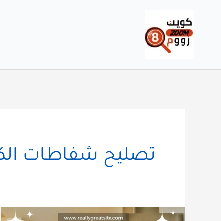
خطي
لى
لمحتوى
تصليح شفاطات الك