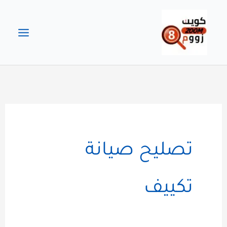
خطي
لى
لمحتوى
تصليح صيانة
تكييف