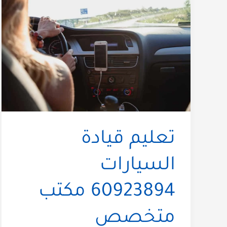
تعليم قيادة
السيارات
60923894 مكتب
متخصص