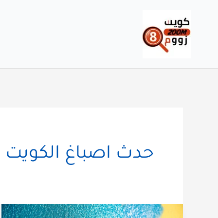
خطي
لى
لمحتوى
حدث اصباغ الكويت